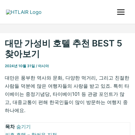
콘
텐
Main
츠
로
Men
건
대만 가성비 호텔 추천 BEST 5
너
찾아보기
뛰
기
2024년 10월 31일
/
아시아
대만은 풍부한 역사와 문화, 다양한 먹거리, 그리고 친절한
사람들 덕분에 많은 여행자들의 사랑을 받고 있죠. 특히 타
이베이는 중정기념당, 타이베이101 등 관광 포인트가 많
고, 대중교통이 편해 한국인들이 많이 방문하는 여행지 중
하나에요.
목차
숨기기
리호 호텔 – 한커우 지점